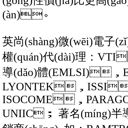
(gōng)性價(jià)比更高(gā
(àn)。
英尚(shàng)微(wēi)電子(z
權(quán)代(dài)理：
導(dǎo)體(EMLSI)，
LYONTEK，ISSI
ISOCOME，PARAG
UNIIC； 著名(míng)半