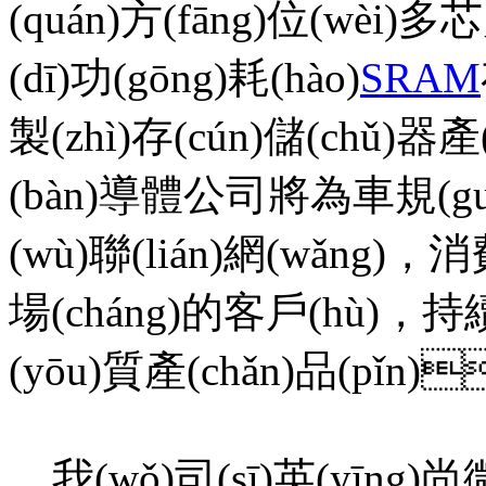
(quán)方(fāng)位(wèi)多
(dī)功(gōng)耗(hào)
SRAM
製(zhì)存(cún)儲(chǔ)器產(
(bàn)導體公司將為車規(guī)
(wù)聯(lián)網(wǎng)
場(cháng)的客戶(hù)，持
(yōu)質產(chǎn)品(pǐn)
我(wǒ)司(sī)英(yīng