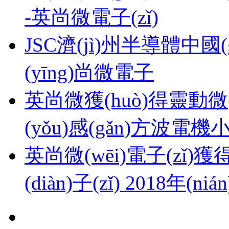
-英尚微電子(zǐ)
JSC濟(jì)州半導體中國(guó
(yīng)尚微電子
英尚微獲(huò)得靈動微(
(yǒu)感(gǎn)方波電機小
英尚微(wēi)電子(zǐ)獲得
(diàn)子(zǐ) 2018年(n