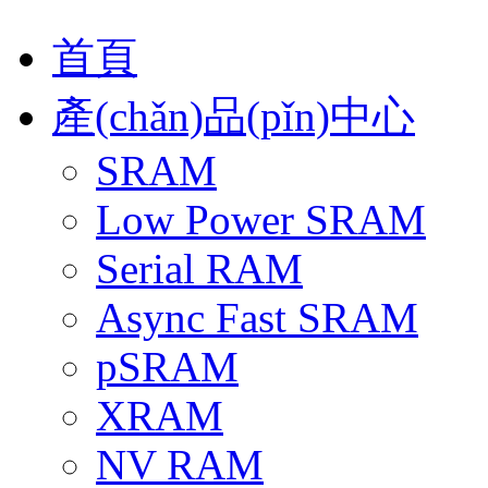
首頁
產(chǎn)品(pǐn)中心
SRAM
Low Power SRAM
Serial RAM
Async Fast SRAM
pSRAM
XRAM
NV RAM