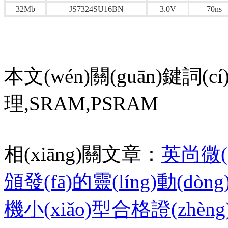
32Mb
JS7324SU16BN
3.0V
70ns
本文(wén)關(guān)鍵詞(cí
理,SRAM,PSRAM
相(xiāng)關文章：
英尚微(w
頒發(fā)的靈(líng)動(dòn
機小(xiǎo)型合格證(zhèng