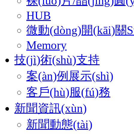
裸(luǒ)片/晶(jīng)圓(y
HUB
微動(dòng)開(kāi)關S
Memory
技(jì)術(shù)支持
案(àn)例展示(shì)
客戶(hù)服(fú)務
新聞資訊(xùn)
新聞動態(tài)