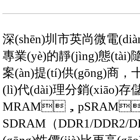
深(shēn)圳市英尚微電(dià
專業(yè)的靜(jìng)態(tài
案(àn)提(tí)供(gōng)商，
(lì)代(dài)理分銷(xiāo)
MRAM，pSRAM， 
SDRAM（DDR1/DDR2/D