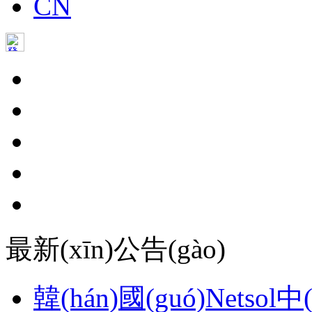
CN
最新(xīn)公告(gào)
韓(hán)國(guó)Netsol中(