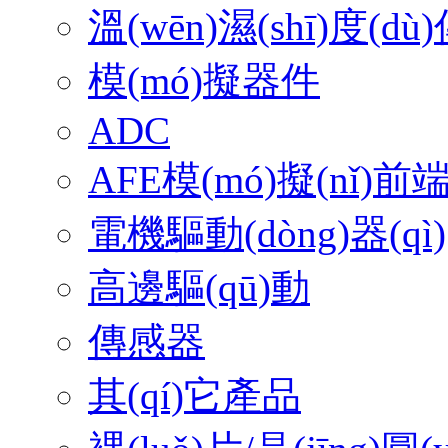
溫(wēn)濕(shī)度(dù)
模(mó)擬器件
ADC
AFE模(mó)擬(nǐ)前
電機驅動(dòng)器(qì)
高邊驅(qū)動
傳感器
其(qí)它產品