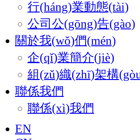
行(háng)業動態(tài)
公司公(gōng)告(gào)
關於我(wǒ)們(mén)
企(qǐ)業簡介(jiè)
組(zǔ)織(zhī)架構(gòu
聯係我們
聯係(xì)我們
EN