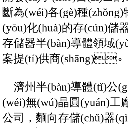
斷為(wéi)各(gè)種(zhǒn
(yōu)化(huà)的存(cún)儲器
存儲器半(bàn)導體領域(yù)的
案提(tí)供商(shāng)。
濟州半(bàn)導體(tǐ)公(gō
(wéi)無(wú)晶圓(yuán)工
公司，麵向存儲(chǔ)器(qì)市