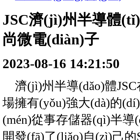
JSC濟(jì)州半導體(tǐ)
尚微電(diàn)子
2023-08-16 14:21:50
濟(jì)州半導(dǎo)體JSC在(
場擁有(yǒu)強大(dà)的(dí
(mén)從事存儲器(qì)半導(
開發(fā)了(liǎo)自(zì)己