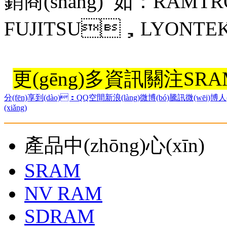
銷商(shāng) 如：RA
FUJITSU，LYONT
​更(gēng)多資訊關注SRA
分(fēn)享到(dào)：
QQ空間
新浪(làng)微博(bó)
騰訊微(wēi)博
人(
(xiǎng)
產品中(zhōng)心(xīn)
SRAM
NV RAM
SDRAM