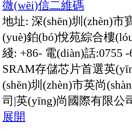
微(wēi)信二維碼
地址: 深(shēn)圳(zhèn)
(yuè)鉑(bó)悅苑綜合樓(lóu
綫: +86- 電(diàn)話:0755 -
SRAM存儲芯片首選英(yīng
(shēn)圳(zhèn)市英尚(shà
司|英(yīng)尚國際有限公司(
展開