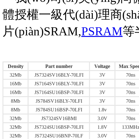
體授權一級代(dài)理商(shā
片(piàn)SRAM,
PSRAM
等半
Density
Part number
Voltage
Max Spe
32Mb
JS7324SV16BLY-70LFI
3V
70ns
16Mb
JS7164SV16BLY-70LFI
3V
70ns
16Mb
JS7164SU16BSP-70LFI
3V
70ns
8Mb
JS784SV16BLY-70LFI
3V
70ns
8Mb
JS784SU16BSP-70LFI
1.8v
70ns
32Mb
JS7324SV16BMI
3.0V
70ns
32Mb
JS7324SU16BSP-70LFI
1.8V
133MH
32Mb
JS7324SU16BNP-70LF
3.0V
70ns