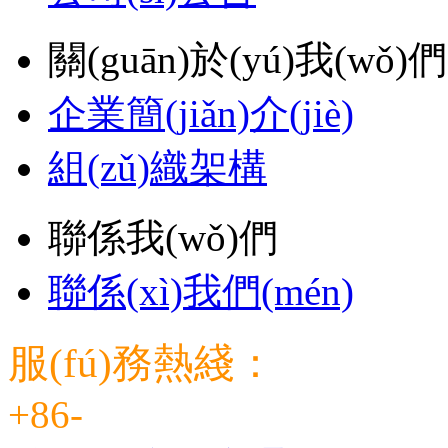
關(guān)於(yú)我(wǒ)們
企業簡(jiǎn)介(jiè)
組(zǔ)織架構
聯係我(wǒ)們
聯係(xì)我們(mén)
服(fú)務熱綫：
+86-