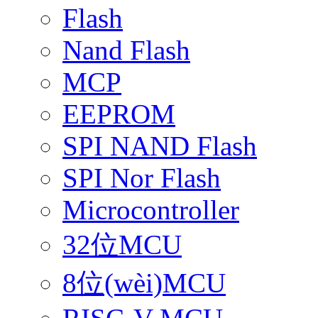
Flash
Nand Flash
MCP
EEPROM
SPI NAND Flash
SPI Nor Flash
Microcontroller
32位MCU
8位(wèi)MCU