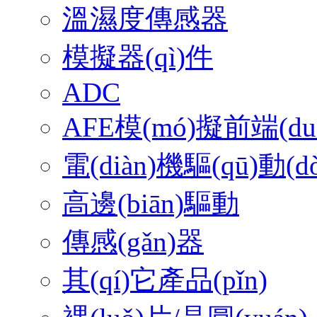
溫濕度傳感器
模擬器(qì)件
ADC
AFE模(mó)擬前端(du
電(diàn)機驅(qū)動(d
高邊(biān)驅動
傳感(gǎn)器
其(qí)它產品(pǐn)