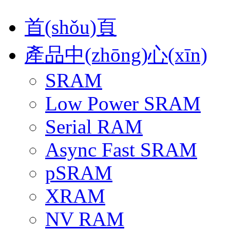
首(shǒu)頁
產品中(zhōng)心(xīn)
SRAM
Low Power SRAM
Serial RAM
Async Fast SRAM
pSRAM
XRAM
NV RAM