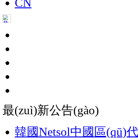
CN
最(zuì)新公告(gào)
韓國Netsol中國區(qū)代