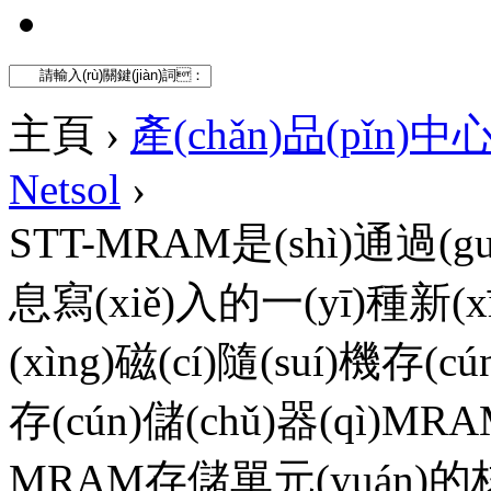
主頁 ›
產(chǎn)品(pǐn)中
Netsol
›
STT-MRAM是(shì)通過(g
息寫(xiě)入的一(yī)種新(xīn
(xìng)磁(cí)隨(suí)機存(c
存(cún)儲(chǔ)器(qì)MR
MRAM存儲單元(yuán)的