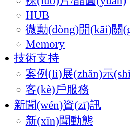
裸(luǒ)片/晶圓(yuán)
HUB
微動(dòng)開(kāi)關(g
Memory
技術支持
案例(lì)展(zhǎn)示(shì
客(kè)戶服務
新聞(wén)資(zī)訊
新(xīn)聞動態