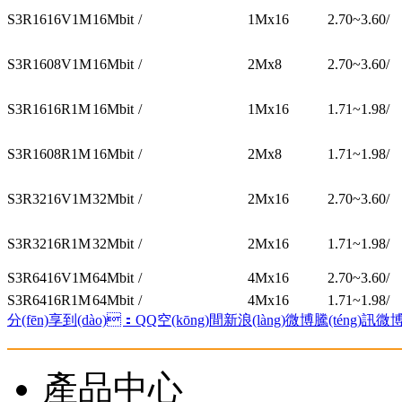
S3R1616V1M
16Mbit
/
1Mx16
2.70~3.60
/
S3R1608V1M
16Mbit
/
2Mx8
2.70~3.60
/
S3R1616R1M
16Mbit
/
1Mx16
1.71~1.98
/
S3R1608R1M
16Mbit
/
2Mx8
1.71~1.98
/
S3R3216V1M
32Mbit
/
2Mx16
2.70~3.60
/
S3R3216R1M
32Mbit
/
2Mx16
1.71~1.98
/
S3R6416V1M
64Mbit
/
4Mx16
2.70~3.60
/
S3R6416R1M
64Mbit
/
4Mx16
1.71~1.98
/
分(fēn)享到(dào)：
QQ空(kōng)間
新浪(làng)微博
騰(téng)訊微
產品中心