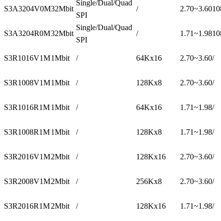
Single/Dual/Quad
S3A3204V0M
32Mbit
/
2.70~3.60
10
SPI
Single/Dual/Quad
S3A3204R0M
32Mbit
/
1.71~1.98
10
SPI
S3R1016V1M
1Mbit
/
64Kx16
2.70~3.60
/
S3R1008V1M
1Mbit
/
128Kx8
2.70~3.60
/
S3R1016R1M
1Mbit
/
64Kx16
1.71~1.98
/
S3R1008R1M
1Mbit
/
128Kx8
1.71~1.98
/
S3R2016V1M
2Mbit
/
128Kx16
2.70~3.60
/
S3R2008V1M
2Mbit
/
256Kx8
2.70~3.60
/
S3R2016R1M
2Mbit
/
128Kx16
1.71~1.98
/