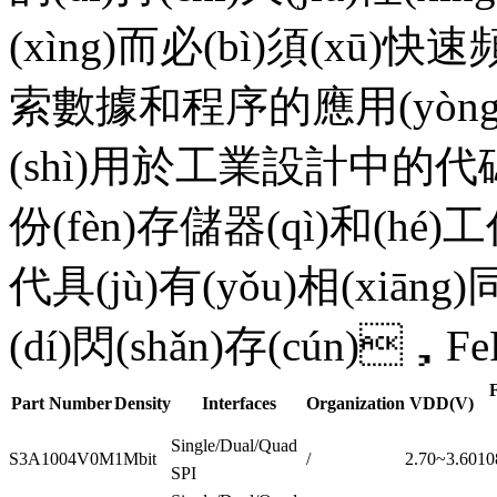
(xìng)而必(bì)須(xū)快速
索數據和程序的應用(yòng)程(
(shì)用於工業設計中的代碼存
份(fèn)存儲器(qì)和(hé)
代具(jù)有(yǒu)相(xiān
(dí)閃(shǎn)存(cún)
Part Number
Density
Interfaces
Organization
VDD(V)
Single/Dual/Quad
S3A1004V0M
1Mbit
/
2.70~3.60
10
SPI