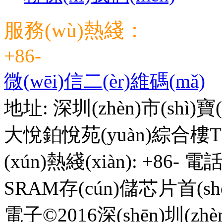
服務(wù)熱綫：
+86-
微(wēi)信二(èr)維碼(mǎ)
地址: 深圳(zhèn)市(shì)寶(
大悅鉑悅苑(yuàn)綜合樓T2棟(
(xún)熱綫(xiàn): +86- 電話:
SRAM存(cún)儲芯片首(shǒu
電子©2016深(shēn)圳(zhèn