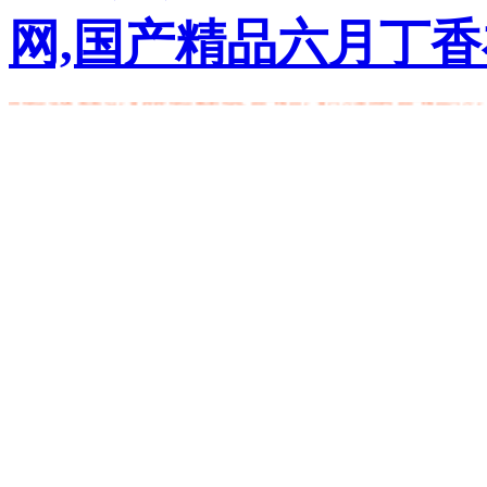
网,国产精品六月丁
欧美精品久久狠狠干 天天擼一擼 夜夜橾天天橾 中文字幕婷婷成人丁香五月综合激
情综合在线 狠狠色丁香婷婷综合最新地址 国产精品丁香六月激情网 国产精品六月