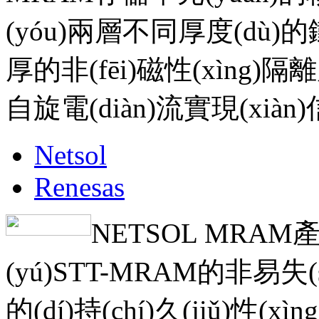
(yóu)兩層不同厚度(dù)
厚的非(fēi)磁性(xìng)隔離
自旋電(diàn)流實現(xiàn)
Netsol
Renesas
NETSOL MRAM
(yú)STT-MRAM的非易失(sh
的(dí)持(chí)久(jiǔ)性(x