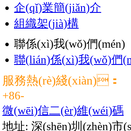
企(qǐ)業簡(jiǎn)介
組織架(jià)構
聯係(xì)我(wǒ)們(mén)
聯(lián)係(xì)我(wǒ)們(
服務熱(rè)綫(xiàn)：
+86-
微(wēi)信二(èr)維(wéi)碼
地址: 深(shēn)圳(zhèn)市