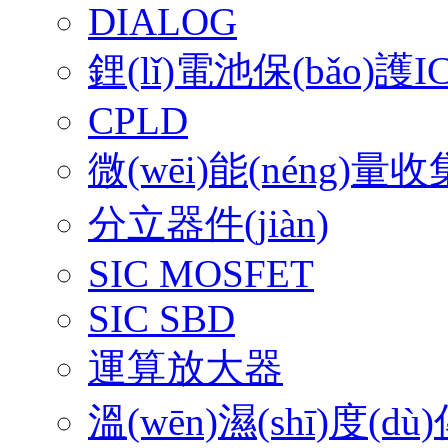
DIALOG
鋰(lǐ)電池保(bǎo)護I
CPLD
微(wēi)能(néng)量收
分立器件(jiàn)
SIC MOSFET
SIC SBD
運算放大器
溫(wēn)濕(shī)度(dù