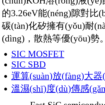
(chún)KOH溶(róng)液(y
的3.26eV能(néng)隙對比(b
碳(tàn)化矽擁有(yǒu)耐(nài
(dìng)，散熱等優(yōu)勢
SIC MOSFET
SIC SBD
運算(suàn)放(fàng)大器(
溫濕(shī)度(dù)傳感(gǎn
Fast SiC semicon