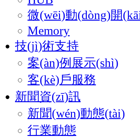
微(wēi)動(dòng)開(kāi
Memory
技(jì)術支持
案(àn)例展示(shì)
客(kè)戶服務
新聞資(zī)訊
新聞(wén)動態(tài)
行業動態