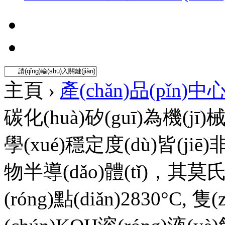
主頁 ›
產(chǎn)品(pǐn)中
碳化(huà)矽(guī)為機(jī)
學(xué)穩定度(dù)皆(jiē)
物半導(dǎo)體(tǐ)，其莫氏(
(róng)點(diǎn)2830°C, 隻