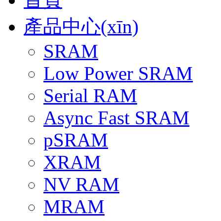
產品中心(xīn)
SRAM
Low Power SRAM
Serial RAM
Async Fast SRAM
pSRAM
XRAM
NV RAM
MRAM