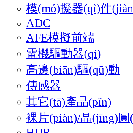
模(mó)擬器(qì)件(jiàn
ADC
AFE模擬前端
電機驅動器(qì)
高邊(biān)驅(qū)動
傳感器
其它(tā)產品(pǐn)
裸片(piàn)/晶(jīng)圓(
HUB