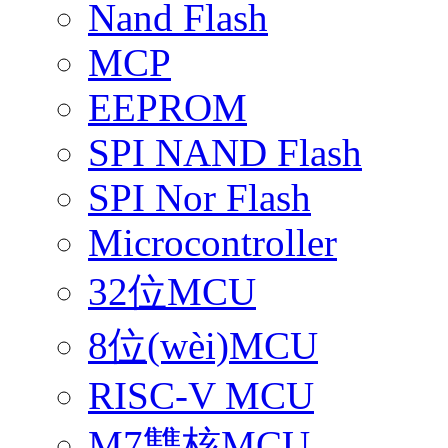
Nand Flash
MCP
EEPROM
SPI NAND Flash
SPI Nor Flash
Microcontroller
32位MCU
8位(wèi)MCU
RISC-V MCU
M7雙核MCU