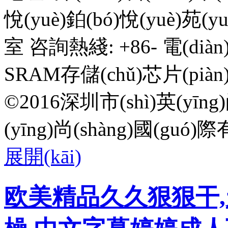
悅(yuè)鉑(bó)悅(yuè)苑(y
室 咨詢熱綫: +86- 電(diàn)話
SRAM存儲(chǔ)芯片(piàn
©2016深圳市(shì)英(yī
(yīng)尚(shàng)國(guó)
展開(kāi)
欧美精品久久狠狠干