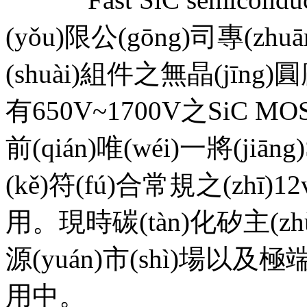
(yǒu)限公(gōng)司專(zhuā
(shuài)組件之無晶(jīng)
有650V~1700V之SiC MOS
前(qián)唯(wéi)一將(jiāng
(kě)符(fú)合常規之(zhī)1
用。現時碳(tàn)化矽主(
源(yuán)市(shì)場以及極端
用中。